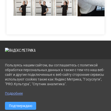
Пользуясь нашим сайтом, вы соглашаетесь с политикой
2026 Г. LENCDT.RU
обработки персональных данных а также с тем что наш веб-
ВХОД
сайт и другие подключенные к веб-сайту сторонние сервисы
КАРТА САЙТА
используют cookies такие как Яндекс Метрика, "Госуслуги",
ПОЛИТИКА ОБРАБОТКИ ПЕРСОНАЛЬНЫХ ДАННЫХ
"PRO.Культура", "Спутник аналитика".
СДЕЛАНО НА KUBCMS
Подробнее
РАЗРАБОТКА И ПОДДЕРЖКА
Подтверждаю