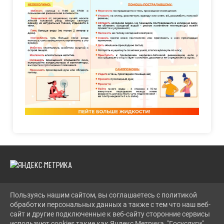
Пользуясь нашим сайтом, вы соглашаетесь с политикой
2026 Г. LENCDT.RU
обработки персональных данных а также с тем что наш веб-
ВХОД
сайт и другие подключенные к веб-сайту сторонние сервисы
КАРТА САЙТА
используют cookies такие как Яндекс Метрика, "Госуслуги",