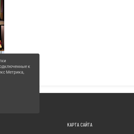
тки
 подключенные к
екс Метрика,
КАРТА САЙТА