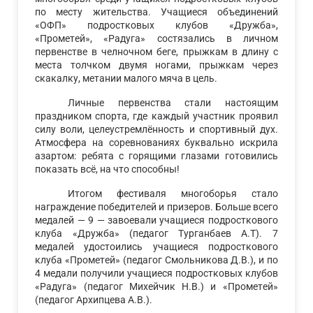
по месту жительства. Учащиеся объединений
«ОФП» подростковых клубов «Дружба»,
«Прометей», «Радуга» состязались в личном
первенстве в челночном беге, прыжкам в длину с
места толчком двумя ногами, прыжкам через
скакалку, метании малого мяча в цель.
Личные первенства стали настоящим
праздником спорта, где каждый участник проявил
силу воли, целеустремлённость и спортивный дух.
Атмосфера на соревнованиях буквально искрила
азартом: ребята с горящими глазами готовились
показать всё, на что способны!
Итогом фестиваля многоборья стало
награждение победителей и призеров. Больше всего
медалей — 9 — завоевали учащиеся подросткового
клуба «Дружба» (педагог Турганбаев А.Т). 7
медалей удостоились учащиеся подросткового
клуба «Прометей» (педагог Смольникова Д.В.), и по
4 медали получили учащиеся подростковых клубов
«Радуга» (педагог Михейчик Н.В.) и «Прометей»
(педагог Архипцева А.В.).