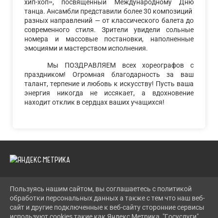
»
хип-хоп
, посвященный Международному Дню
танца. Ансамбли представили более 30 композиций
разных направлений — от классического балета до
современного стиля. Зрители увидели сольные
номера и массовые постановки, наполненные
эмоциями и мастерством исполнения.
Мы ПОЗДРАВЛЯЕМ всех хореографов с
праздником! Огромная благодарность за ваш
талант, терпение и любовь к искусству! Пусть ваша
энергия никогда не иссякает, а вдохновение
находит отклик в сердцах ваших учащихся!
Пользуясь нашим сайтом, вы соглашаетесь с политикой
2026 Г. LENCDT.RU
обработки персональных данных а также с тем что наш веб-
ВХОД
сайт и другие подключенные к веб-сайту сторонние сервисы
КАРТА САЙТА
используют cookies такие как Яндекс Метрика, "Госуслуги",