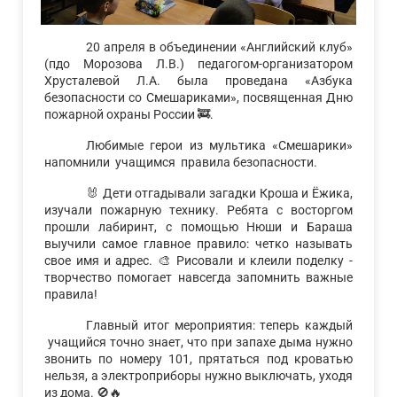
20 апреля в объединении «Английский клуб»
(пдо Морозова Л.В.) педагогом-организатором
Хрусталевой Л.А. была проведана «Азбука
безопасности со Смешариками», посвященная Дню
пожарной охраны России 🚒.
Любимые герои из мультика «Смешарики»
напомнили учащимся правила безопасности.
🐰 Дети отгадывали загадки Кроша и Ёжика,
изучали пожарную технику. Ребята с восторгом
прошли лабиринт, с помощью Нюши и Бараша
выучили самое главное правило: четко называть
свое имя и адрес. 🎨 Рисовали и клеили поделку -
творчество помогает навсегда запомнить важные
правила!
Главный итог мероприятия: теперь каждый
учащийся точно знает, что при запахе дыма нужно
звонить по номеру 101, прятаться под кроватью
нельзя, а электроприборы нужно выключать, уходя
из дома. 🚫🔥