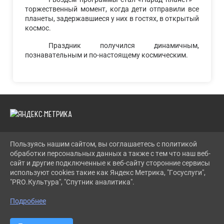
торжественный момент, когда дети отправили все
планеты, задержавшиеся у них в гостях, в открытый
космос.
Праздник получился динамичным,
познавательным и по-настоящему космическим.
Пользуясь нашим сайтом, вы соглашаетесь с политикой
2026 Г. LENCDT.RU
обработки персональных данных а также с тем что наш веб-
ВХОД
сайт и другие подключенные к веб-сайту сторонние сервисы
КАРТА САЙТА
используют cookies такие как Яндекс Метрика, "Госуслуги",
ПОЛИТИКА ОБРАБОТКИ ПЕРСОНАЛЬНЫХ ДАННЫХ
"PRO.Культура", "Спутник аналитика".
СДЕЛАНО НА KUBCMS
Подробнее
РАЗРАБОТКА И ПОДДЕРЖКА