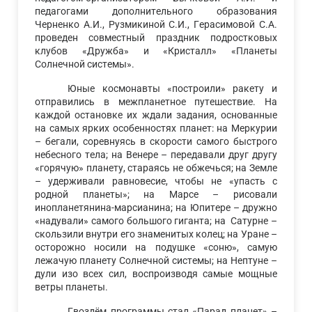
педагогами дополнительного образования
Черненко А.И., Рузмикиной С.И., Герасимовой С.А.
проведен совместный праздник подростковых
клубов «Дружба» и «Кристалл» «Планеты
Солнечной системы».
Юные космонавты «построили» ракету и
отправились в межпланетное путешествие. На
каждой остановке их ждали задания, основанные
на самых ярких особенностях планет: на Меркурии
– бегали, соревнуясь в скорости самого быстрого
небесного тела; на Венере – передавали друг другу
«горячую» планету, стараясь не обжечься; на Земле
– удерживали равновесие, чтобы не «упасть с
родной планеты»; на Марсе – рисовали
инопланетянина-марсианина; на Юпитере – дружно
«надували» самого большого гиганта; на Сатурне –
скользили внутри его знаменитых колец; на Уране –
осторожно носили на подушке «соню», самую
лежачую планету Солнечной системы; на Нептуне –
дули изо всех сил, воспроизводя самые мощные
ветры планеты.
Гвоздём программы стал «Парад планет» –