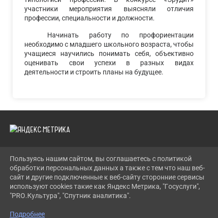
участники мероприятия выясняли отличия
профессии, специальности и должности.
Начинать работу по профориентации
необходимо с младшего школьного возраста, чтобы
учащиеся научились понимать себя, объективно
оценивать свои успехи в разных видах
деятельности и строить планы на будущее.
Пользуясь нашим сайтом, вы соглашаетесь с политикой
2026 Г. LENCDT.RU
обработки персональных данных а также с тем что наш веб-
ВХОД
сайт и другие подключенные к веб-сайту сторонние сервисы
КАРТА САЙТА
используют cookies такие как Яндекс Метрика, "Госуслуги",
ПОЛИТИКА ОБРАБОТКИ ПЕРСОНАЛЬНЫХ ДАННЫХ
"PRO.Культура", "Спутник аналитика".
СДЕЛАНО НА KUBCMS
Подробнее