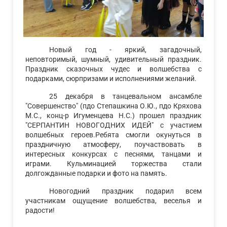
Новый год - яркий, загадочный,
неповторимый, шумный, удивительный праздник.
Праздник сказочных чудес и волшебства с
подарками, сюрпризами и исполнениями желаний.
25 декабря в танцевальном ансамбле
"Совершенство" (пдо Степашкина О.Ю., пдо Кряхова
М.С., конц-р Игуменцева Н.С.) прошел праздник
"СЕРПАНТИН НОВОГОДНИХ ИДЕЙ" с участием
волшебных героев.Ребята смогли окунуться в
праздничную атмосферу, поучаствовать в
интересных конкурсах с песнями, танцами и
играми. Кульминацией торжества стали
долгожданные подарки и фото на память.
Новогодний праздник подарил всем
участникам ощущение волшебства, веселья и
радости!