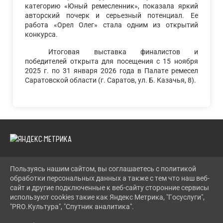
категорию «Юный ремесленник», показала яркий
авторский почерк и серьезный потенциал. Ее
работа «Орел Олег» стала одним из открытий
конкурса.
Итоговая выставка финалистов и
победителей открыта для посещения с 15 ноября
2025 г. по 31 января 2026 года в Палате ремесел
Саратовской области (г. Саратов, ул. Б. Казачья, 8).
Пользуясь нашим сайтом, вы соглашаетесь с политикой
2026 Г. LENCDT.RU
обработки персональных данных а также с тем что наш веб-
ВХОД
сайт и другие подключенные к веб-сайту сторонние сервисы
КАРТА САЙТА
используют cookies такие как Яндекс Метрика, "Госуслуги",
ПОЛИТИКА ОБРАБОТКИ ПЕРСОНАЛЬНЫХ ДАННЫХ
"PRO.Культура", "Спутник аналитика".