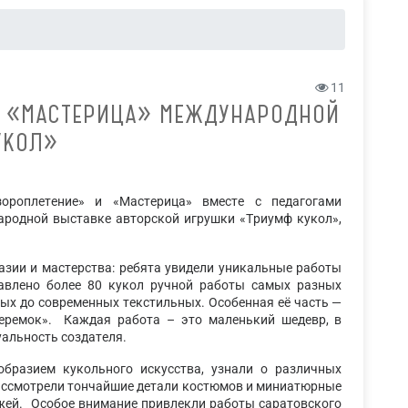
11
И «МАСТЕРИЦА» МЕЖДУНАРОДНОЙ
УКОЛ»
ороплетение» и «Мастерица» вместе с педагогами
ародной выставке авторской игрушки «Триумф кукол»,
азии и мастерства: ребята увидели уникальные работы
тавлено более 80 кукол ручной работы самых разных
ых до современных текстильных. Особенная её часть —
Теремок». Каждая работа – это маленький шедевр, в
уальность создателя.
образием кукольного искусства, узнали о различных
рассмотрели тончайшие детали костюмов и миниатюрные
жей. Особое внимание привлекли работы саратовского