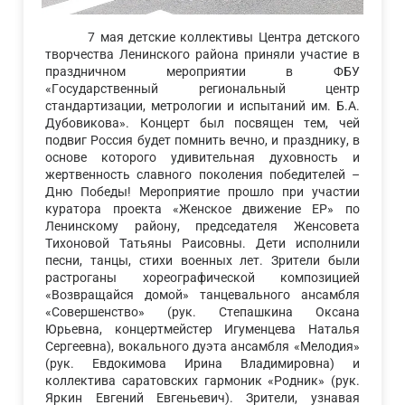
7 мая детские коллективы Центра детского
творчества Ленинского района приняли участие в
праздничном мероприятии в ФБУ
«Государственный региональный центр
стандартизации, метрологии и испытаний им. Б.А.
Дубовикова». Концерт был посвящен тем, чей
подвиг Россия будет помнить вечно, и празднику, в
основе которого удивительная духовность и
жертвенность славного поколения победителей –
Дню Победы! Мероприятие прошло при участии
куратора проекта «Женское движение ЕР» по
Ленинскому району, председателя Женсовета
Тихоновой Татьяны Раисовны. Дети исполнили
песни, танцы, стихи военных лет. Зрители были
растроганы хореографической композицией
«Возвращайся домой» танцевального ансамбля
«Совершенство» (рук. Степашкина Оксана
Юрьевна, концертмейстер Игуменцева Наталья
Сергеевна), вокального дуэта ансамбля «Мелодия»
(рук. Евдокимова Ирина Владимировна) и
коллектива саратовских гармоник «Родник» (рук.
Яркин Евгений Евгеньевич). Зрители, узнавая