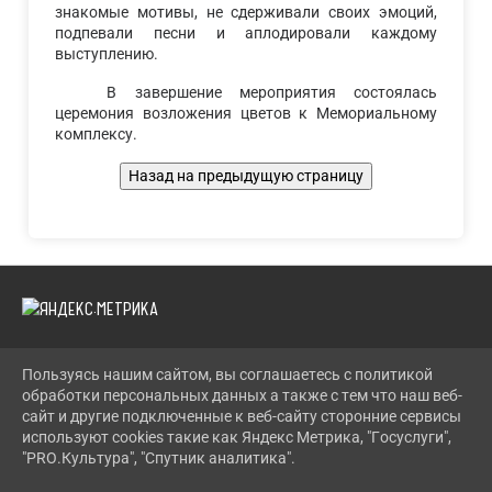
знакомые мотивы, не сдерживали своих эмоций,
подпевали песни и аплодировали каждому
выступлению.
В завершение мероприятия состоялась
церемония возложения цветов к Мемориальному
комплексу.
Пользуясь нашим сайтом, вы соглашаетесь с политикой
2026 Г. LENCDT.RU
обработки персональных данных а также с тем что наш веб-
ВХОД
сайт и другие подключенные к веб-сайту сторонние сервисы
КАРТА САЙТА
используют cookies такие как Яндекс Метрика, "Госуслуги",
ПОЛИТИКА ОБРАБОТКИ ПЕРСОНАЛЬНЫХ ДАННЫХ
"PRO.Культура", "Спутник аналитика".