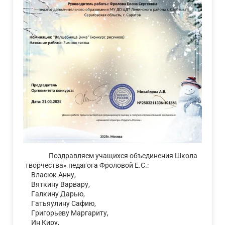
Поздравляем учащихся объединения Школа
творчества» педагога Фроловой Е.С.:
Власюк Анну,
Вяткину Варвару,
Галкину Дарью,
Гатьяулину Сафию,
Григорьеву Маргариту,
Ин Киру,