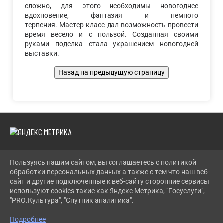
сложно, для этого необходимы новогоднее
вдохновение, фантазия и немного
терпения. Мастер-класс дал возможность провести
время весело и с пользой. Созданная своими
руками поделка стала украшением новогодней
выставки.
Пользуясь нашим сайтом, вы соглашаетесь с политикой
2026 Г. LENCDT.RU
обработки персональных данных а также с тем что наш веб-
ВХОД
сайт и другие подключенные к веб-сайту сторонние сервисы
КАРТА САЙТА
используют cookies такие как Яндекс Метрика, "Госуслуги",
ПОЛИТИКА ОБРАБОТКИ ПЕРСОНАЛЬНЫХ ДАННЫХ
"PRO.Культура", "Спутник аналитика".
СДЕЛАНО НА KUBCMS
Подробнее