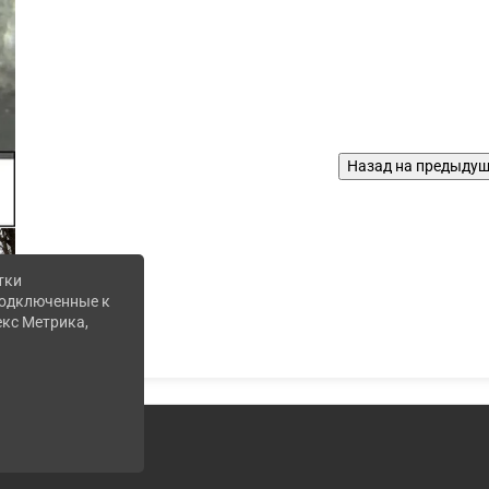
тки
 подключенные к
екс Метрика,