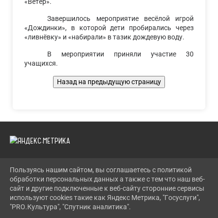
«Ветер».
Завершилось мероприятие весёлой игрой
«Дождинки», в которой дети пробирались через
«ливнёвку» и «набирали» в тазик дождевую воду.
В мероприятии приняли участие 30
учащихся.
Пользуясь нашим сайтом, вы соглашаетесь с политикой
2026 Г. LENCDT.RU
обработки персональных данных а также с тем что наш веб-
ВХОД
сайт и другие подключенные к веб-сайту сторонние сервисы
КАРТА САЙТА
используют cookies такие как Яндекс Метрика, "Госуслуги",
ПОЛИТИКА ОБРАБОТКИ ПЕРСОНАЛЬНЫХ ДАННЫХ
"PRO.Культура", "Спутник аналитика".