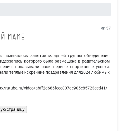
37
ОЙ МАМЕ
азывалось занятие младшей группы объединения
видеозапись которого была размещена в родительском
нения, показывали свои первые спортивные успехи,
учали теплые искренние поздравления для2024 любимых
://rutube.ru/video/abff2d686fece807de905e85723ced41/