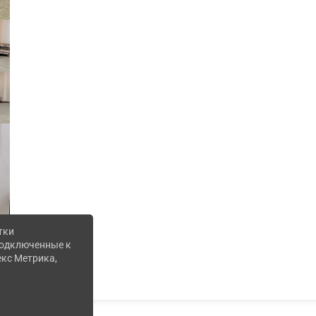
тки
 подключенные к
екс Метрика,